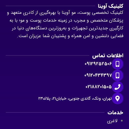
کلینیک آوینا
کلینیک تخصصی پوست، مو آوینا با بهره‌گیری از کادری متعهد و
پزشکان متخصص و مجرب در زمینه خدمات پوست و مو؛ با به
کارگیری جدیدترین تجهیزات و به‌روزترین دستگاه‌های دنیا در
فضایی دلنشین و امن همراه و پشتیبان شما عزیزان است.
اطلاعات تماس
09129252506
09120434397
02188201505
تهران، ونک، گاندى جنوبى، خيابان٢١، پلاك٢٣
خدمات
لاغری