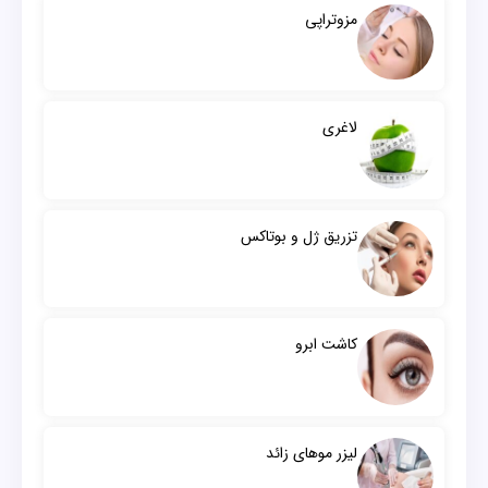
مزوتراپی
لاغری
تزریق ژل و بوتاکس
کاشت ابرو
لیزر موهای زائد