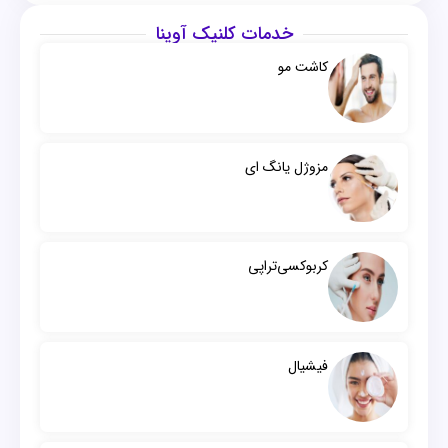
خدمات کلنیک آوینا
کاشت مو
مزوژل یانگ ای
کربوکسی‌تراپی
فیشیال