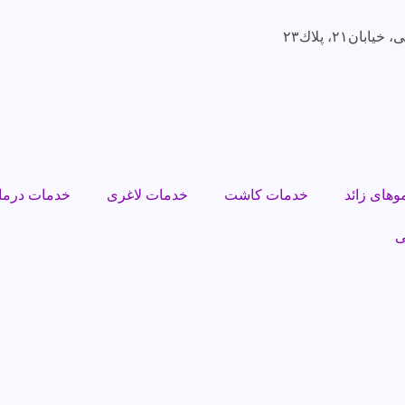
ن٢١، پلاك٢٣
وهای زائد
خدمات کاشت
خدمات لاغری
خدمات درما
ی