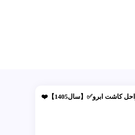
حل کاشت ابرو✅【سال1405】❤️