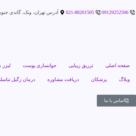
09129252506
021-88201505
آدرس تهران، ونک، گاندى جنوبى، خيابا
صفحه اصلی
تزریق زیبایی
جوانسازی پوست
لیزر م
وبلاگ
پزشکان
دریافت مشاوره
درمان زگیل تناسل
تماس با ما